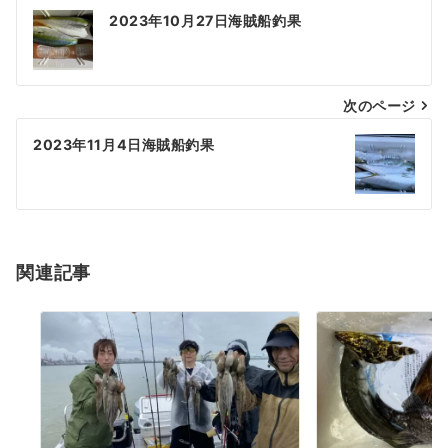
投
2023年10月27日海賊船釣果
稿
ナ
次のページ
ビ
ゲ
2023年11月4日海賊船釣果
ー
シ
ョ
関連記事
ン