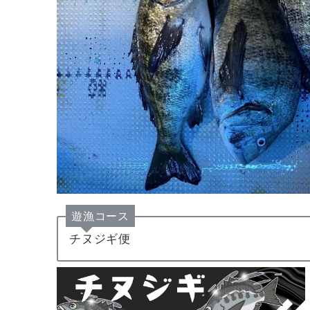
遊漁コース
チヌジギ便