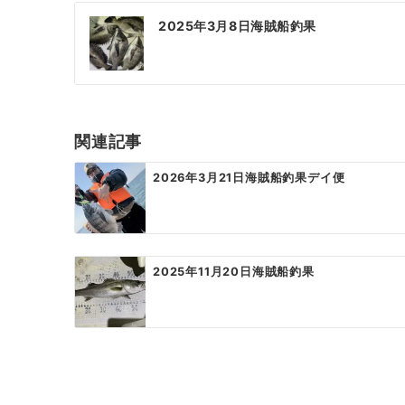
投
2025年3月8日海賊船釣果
稿
ナ
ビ
ゲ
関連記事
ー
2026年3月21日海賊船釣果デイ便
シ
ョ
ン
2025年11月20日海賊船釣果