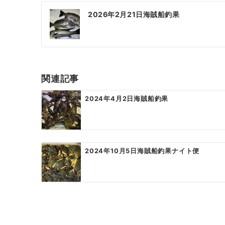
投
2026年2月21日海賊船釣果
稿
ナ
ビ
ゲ
関連記事
ー
2024年4月2日海賊船釣果
シ
ョ
ン
2024年10月5日海賊船釣果ナイト便