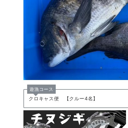
遊漁コース
クロキャス便 【クルー4名】